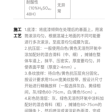
耐酸性
⽆异
（10%H₂SO₄，
常
48H）
施⼯
1.底漆：将底漆倾倒在处理后的基⾯上，⽤滚
⼯艺
筒滚涂均匀，根据混凝⼟地⾯的不同可能要
进⾏多次滚涂，⾄底漆均匀成膜为宜。
2.抗压层：⼀般使⽤⽩⾊/⻩⾊⽆溶剂环氧中
涂加配好的混合滑料（中、细），摊铺在整
体⻋道上，抹平、压密实，厚度要均匀，并
使表⾯平整（厚度2-4mm）。
3.条纹放样：待⽩⾊/⻩⾊抗压层充分固化，
按设计要求⽤15cm宽美纹胶带，按设计尺⼨
开始进⾏精确放样（⼀般选择灰⽩、⻩绿相
间，灰/绿⾊60-75cm，⽩/⻩⾊15cm）。
4.彩⾊防滑层：灰、绿⾊⽆溶剂环氧中涂料加
配好的混合⻣料（粗），摊铺在60-75cm的
间隔条上，然后喷涂或滚涂彩⾊⾯漆，完成