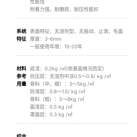
性能佳
附着⼒强，耐磨损、耐压性能好
系统
表⾯特征：⽆溶剂型、⽆振动、⽌滑、⽑⾯
特征
厚度：3-6mm
⼀般使⽤年限：10-20年
材料
底漆：0.2kg /㎡(依基⾯情况⽽定）
参考
抗压层：⽆溶剂中涂0.5〜0.8/ kg /㎡
⽤量
⻣料（中、细）：3〜5kg /㎡
防滑层：0.8〜1.5/ kg /㎡
⻣料（粗）：5〜8kg /㎡
⾯漆层：0.5 kg /㎡
罩⾯层：0.3 kg /㎡
综合