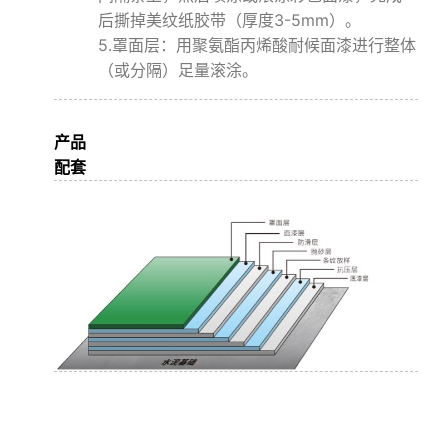
后撕掉美纹纸胶带（厚度3-5mm）。
5.罩⾯层：⽤聚氨酯丙烯酸耐候⾯漆进⾏整体
（或分隔）⾜量滚涂。
产品
配套