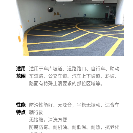
适用
适⽤于⻋库坡道、道路路⼝、⾃⾏⻋、助动
范围
⻋道路、公交⻋道、汽⻋上下坡道、斜坡、
路⾯有特殊⽌滑要求的部位区域等。
性能
防滑性能好、⽆噪⾳，平稳⽆振动、适合⻋
特点
辆⾏驶
⽆接缝，清洗⽅便
防腐防霉、耐机油、耐低温、耐热，抗⽼化