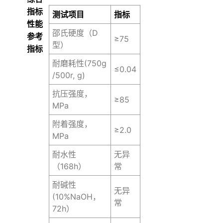
指标
测试项⽬
指标
性能
邵⽒硬度（D
参考
≥75
型）
指标
耐磨耗性(750g
≤0.04
/500r, g)
抗压强度，
≥85
MPa
附着强度，
≥2.0
MPa
耐⽔性
⽆异
（168h）
常
耐碱性
⽆异
(10%NaOH，
常
72h）