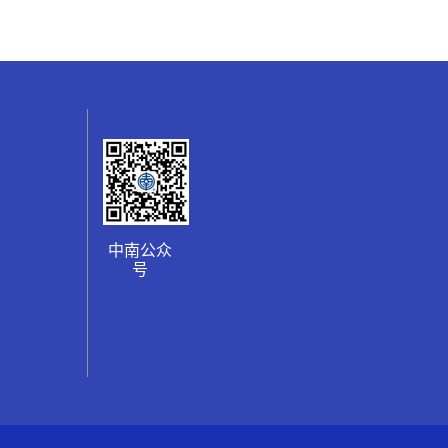
中南公众
号