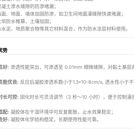
混凝土渗水缝隙的防渗堵漏；
路面、地面、墙体加固防渗，如卫生间地面灌缝隙快速堵漏；
大坝防水帷幕、土壤加固；
与水泥、地质聚合物等其它材料混合，作为防水涂层材料使用。
优势
性好:
渗透性能突出，可渗透至 0.01mm 细微缝隙，对黏土基
性能优良:
反应后凝胶渗透系数小于1.3*10-8cm/s, 透水性小于
；
时长可控:
固化时长可灵活调节（3 秒～10 小时），便于控制
适配:
凝胶体在干湿环境中可反复膨胀，止水效果稳定；
性好:
凝胶体化学结构稳定，长期使用性能可靠。