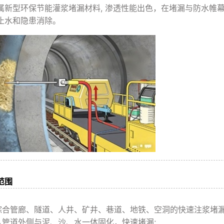
属新型环保节能灌浆堵漏材料, 渗透性能出色，在堵漏与防水帷
止水和隐患消除。
范围
综合管廊、隧道、人井、矿井、巷道、地铁、空洞的快速注浆堵漏
从管道外侧与泥、沙、水一体固化，快速堵漏;