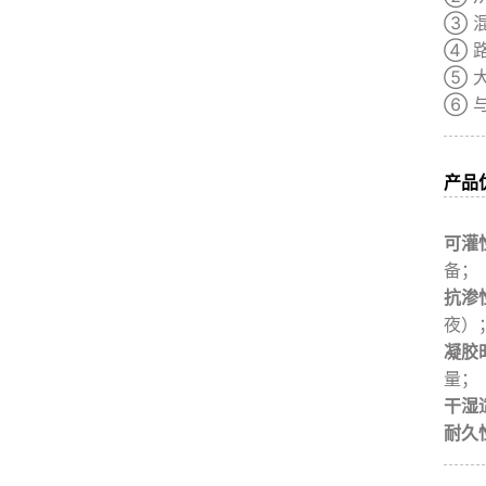
③ 
④ 
⑤ 
⑥ 
产品
可灌
备；
抗渗
夜）
凝胶
量；
干湿
耐久