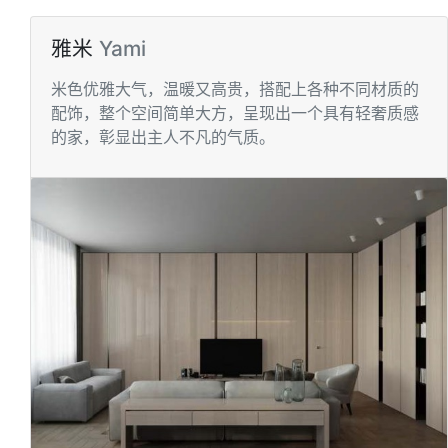
雅米
Yami
⽶⾊优雅⼤⽓，温暖⼜⾼贵，搭配上各种不同材质的
配饰，整个空间简单⼤⽅，呈现出⼀个具有轻奢质感
的家，彰显出主⼈不凡的⽓质。