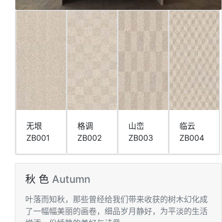
⽆垠
格调
⼭峦
临云
ZB001
ZB002
ZB003
ZB004
秋 ⾊
Autumn
叶落⽽知秋，那些曾经给我们带来收获的树⽊幻化成
了⼀幅幅美丽的画卷，细品岁⽉静好，为平淡的⽣活