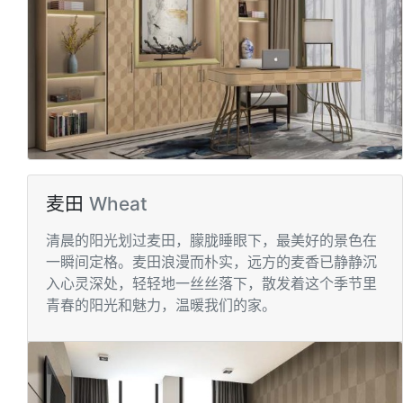
麦田
Wheat
清晨的阳光划过⻨⽥，朦胧睡眼下，最美好的景⾊在
⼀瞬间定格。⻨⽥浪漫⽽朴实，远⽅的⻨⾹已静静沉
⼊⼼灵深处，轻轻地⼀丝丝落下，散发着这个季节⾥
⻘春的阳光和魅⼒，温暖我们的家。