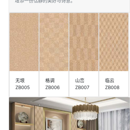
增添⼀份恬静的美好与诗意。
⽆垠
格调
⼭峦
临云
ZB005
ZB006
ZB007
ZB008