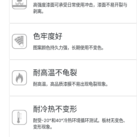
⾼强度漆⾯可承受⽇常使⽤冲击，漆⾯不易开裂与
剥离。
⾊牢度好
图案颜⾊持久⼒强，⻓期使⽤不变⾊。
耐⾼温不⻳裂
耐⾼温，⾼品质漆膜不易出现⻳裂现象。
耐冷热不变形
耐受-20°和40°冷热环境循环测试。板材⽆变⾊、
变形现象。