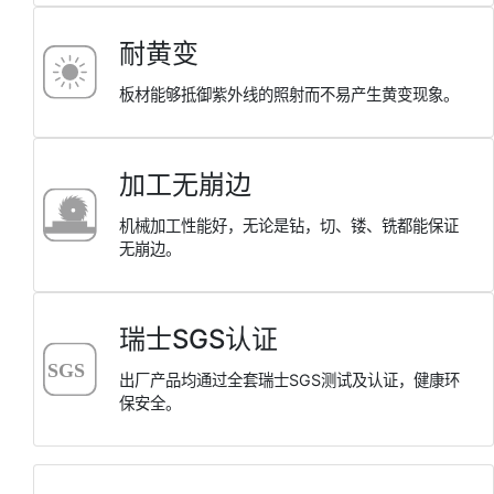
耐⻩变
板材能够抵御紫外线的照射⽽不易产⽣⻩变现象。
加⼯⽆崩边
机械加⼯性能好，⽆论是钻，切、镂、铣都能保证
⽆崩边。
瑞⼠SGS认证
出⼚产品均通过全套瑞⼠SGS测试及认证，健康环
保安全。