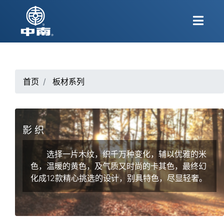
首页
板材系列
影 织
选择⼀⽚⽊纹，织千万种变化，辅以优雅的⽶
⾊，温暖的⻩⾊，及⽓质⼜时尚的卡其⾊，最终幻
化成12款精⼼挑选的设计，别具特⾊，尽显轻奢。