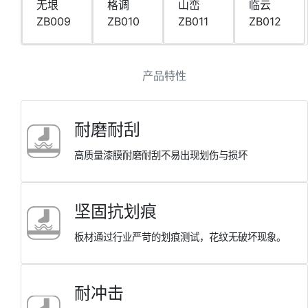
⽆垠
格调
⼭峦
临云
ZB009
ZB010
ZB011
ZB012
产品特性
耐磨耐刮
⾼质量漆膜耐磨耐刮不易出现划伤与损坏
坚固抗划痕
板材通过⾏业严苛的划痕测试，花纹⽆破坏现象。
耐冲击