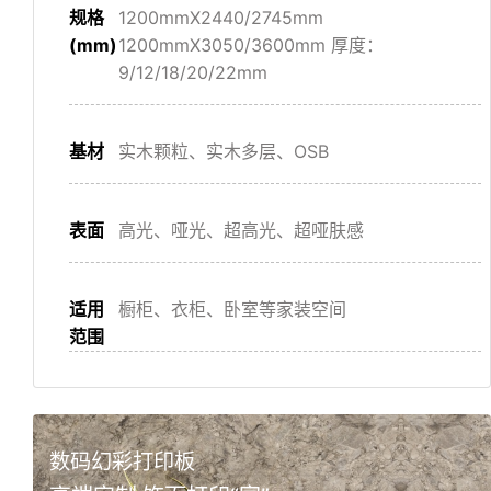
规格
1200mmX2440/2745mm
(mm)
1200mmX3050/3600mm 厚度：
9/12/18/20/22mm
基材
实⽊颗粒、实⽊多层、OSB
表面
⾼光、哑光、超⾼光、超哑肤感
适用
橱柜、⾐柜、卧室等家装空间
范围
数码幻彩打印板