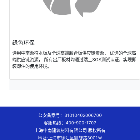
绿色环保
选⽤中南源植本板及全球⾼端胶合板供应链资源， 优选的全球⾼
端供应链资源， 所有出⼚板材均通过瑞⼠SGS测试认证，实现即
装即住的使⽤环境。
公安备案号：31010402006700
客服热线：400-900-1707
上海中南建筑材料有限公司 版权所有
地址:上海市徐汇区凯旋路3001号