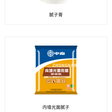
腻子膏
内墙光面腻子