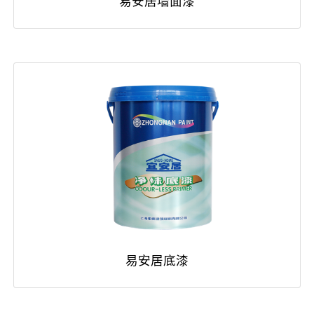
易安居墙面漆
易安居底漆