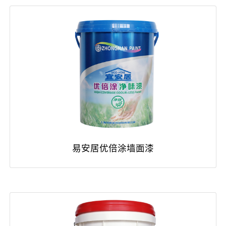
易安居优倍涂墙面漆