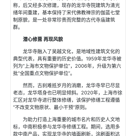
称，后⼜经多次修建，现存的⻰华寺院建筑为清光
绪年间重建，基本保持了宋代佛教禅宗的伽蓝七堂
制原貌，是⼀处⾮常珍贵⽽完整的古代寺庙建筑
群。
潜⼼修葺 再现⻛貌
⻰华寺融⼊了吴越⽂化，是地域性建筑⽂化的
典型代表，具有重要的历史价值。1959年⻰华寺被
列为“上海市⽂物保护单位”，2006年，升级为第六
批“全国重点⽂物保护单位”。
然⽽，古刹难抵岁⽉的消磨，⻰华寺早已尽显
⽼态，⻰华塔⾝也已明显倾斜。2020年，上海市徐
汇区对⻰华寺进⾏整体修缮，该保护修缮⼯程遵循
“不改变⽂物原状、最⼩⼲预”原则。
为助⼒打造上海重要的城市名⽚和历史⼈⽂地
标，中南积极参与⻰华寺修缮⼯程。期间，选⽤多
款中南产品，实现⻰华寺的墙⾯刷新，涂刷⾯积达