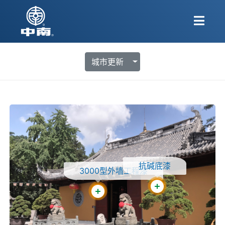
城市更新
抗碱底漆
3000型外墙⼯程漆