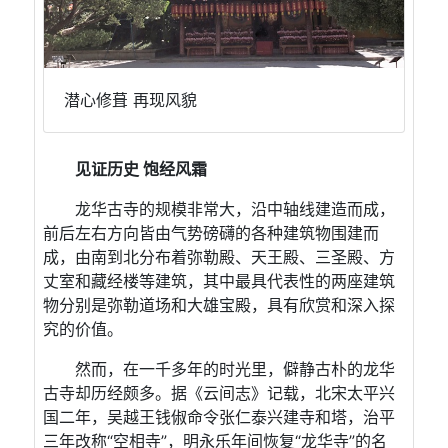
潜⼼修葺 再现⻛貌
⻅证历史 饱经⻛霜
⻰华古寺的规模⾮常⼤，沿中轴线建造⽽成，
前后左右⽅向皆由⽓势磅礴的各种建筑物围建⽽
成，由南到北分布着弥勒殿、天王殿、三圣殿、⽅
丈室和藏经楼等建筑，其中最具代表性的两座建筑
物分别是弥勒道场和⼤雄宝殿，具有欣赏和深⼊探
究的价值。
然⽽，在⼀千多年的时光⾥，僻静古朴的⻰华
古寺却历经颇多。据《云间志》记载，北宋太平兴
国⼆年，吴越王钱俶命令张仁泰兴建寺和塔，治平
三年改称“空相寺”，明永乐年间恢复“⻰华寺”的名