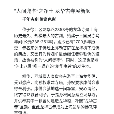
“⼈间兜率”之净⼟ ⻰华古寺展新颜
千年古刹 传奇⾊彩
位于徐汇区⻰华路2853号的⻰华寺是上海
历史最久、规模最⼤的古刹，始建于三国吴⾚乌
年间(公元238-251年)，距今已有1700多年历
史，寺名来源于佛经上弥勒菩萨在⻰华树下成佛
的典故，⼜因其为释迦牟尼佛继任者弥勒佛的道
场，故也被称为“⼈间兜率”。同时，这⾥也是⽼
“沪上⼋景”唯⼀遗存的“⻰华晚钟”的发⽣地。
相传，西域僧⼈康僧会东游⾄上海⻰华荡，
受到感应，向孙权求建寺庙，孙权要求康僧会求
得舍利⼦。康僧会就地选⼀间净室，安⼼诵经，
终求得13颗舍利⼦。于是孙权同意建⽴⻰华寺，
并供奉其中⼀颗舍利建造⻰华塔，补赐“⻰华古
寺”匾额。⾄此⻰华古寺成为上海最早的佛教律
宗道场。