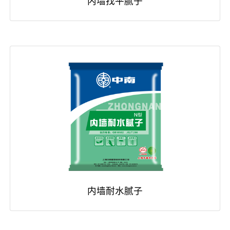
内墙找平腻子
内墙耐水腻子