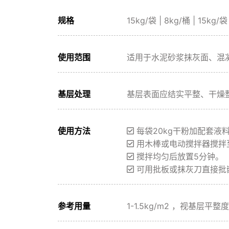
规格
15kg/袋 | 8kg/桶 | 15kg/袋
使用范围
适用于水泥砂浆抹灰面、混
基层处理
基层表面应结实平整、干燥
使用方法
每袋20kg干粉加配套液料8
用木棒或电动搅拌器搅拌
搅拌均匀后放置5分钟。
可用批板或抹灰刀直接批
参考用量
1-1.5kg/m2 ，视基层