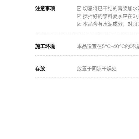
注意事项
切忌将已干结的膏浆加水
搅拌好的浆料夏季应在3
本品含有水泥成分，对眼
施工环境
本品适宜在5℃-40℃的
存放
放置于阴凉干燥处
保质期
12个月
走进中南
产品体系
中南方案
企业概况
气凝胶系统
建筑节能