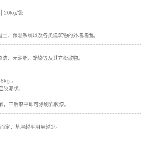
 | 20kg/袋
凝土、保温系统以及各类建筑物的外墙墙面。
整洁、无油脂、蜡染等及其它松散物。
kg 。
至胶泥状。
嵌，干后磨平即可涂刷乳胶漆。
平整度而定，基层越平用量越少。