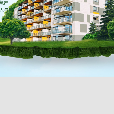
筑产
人与自