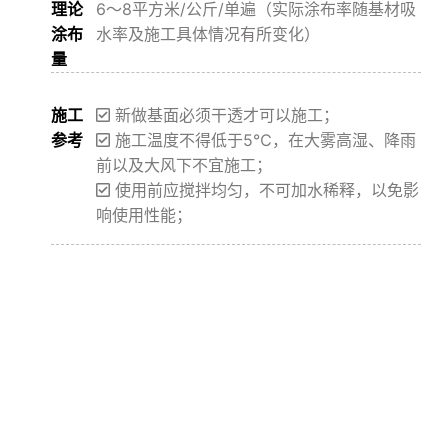
理论
6～8平方米/公斤/单遍（实际涂布率随基材吸
涂布
水率及施工具体情况有所变化）
量
施工
新做基面必须干透才可以施工；
参考
施工温度不得低于5℃，在大雾高湿、降雨
前以及大风下不宜施工；
使用前应搅拌均匀，不可加水稀释，以免影
响使用性能；
包装
产品应储存于5～35℃阴凉干燥处，不可在户
与储
外暴晒储存，有效储存期为12个月。
运
不燃不爆，可按一般物资运输。
公安备案号：31010402006700