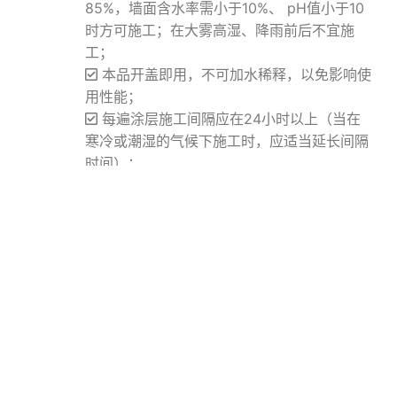
85%，墙面含水率需小于10%、 pH值小于10
时方可施工；在大雾高湿、降雨前后不宜施
工；
本品开盖即用，不可加水稀释，以免影响使
用性能；
每遍涂层施工间隔应在24小时以上（当在
寒冷或潮湿的气候下施工时，应适当延长间隔
时间）；
需充分干燥后，方可进行后序工序，最后一
道施工完毕后，一般需养护3天（具体与施工
厚度及天气有关）。
本产品为新型材料产品，具体施工及配套方案
请电话咨询。
包装
产品应储存于5～35℃阴凉干燥处，不可在户
与储
外暴晒储存，有效储存期为12个月。
运
不燃不爆，可按一般物资运输