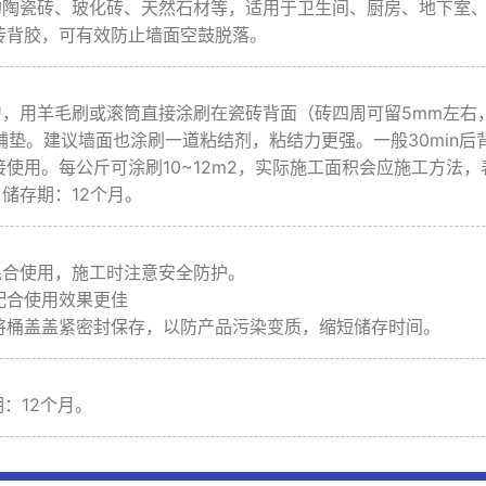
格的陶瓷砖、玻化砖、天然石材等，适用于卫生间、厨房、地下室
砖背胶，可有效防止墙面空鼓脱落。
均匀，用羊毛刷或滚筒直接涂刷在瓷砖背面（砖四周可留5mm左
铺垫。建议墙面也涂刷一道粘结剂，粘结力更强。一般30min后
接使用。每公斤可涂刷10~12m2，实际施工面积会应施工方法
，储存期：12个月。
混合使用，施工时注意安全防护。
配合使用效果更佳
，将桶盖盖紧密封保存，以防产品污染变质，缩短储存时间。
：12个月。