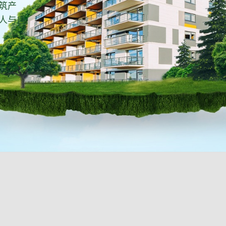
筑产
人与自