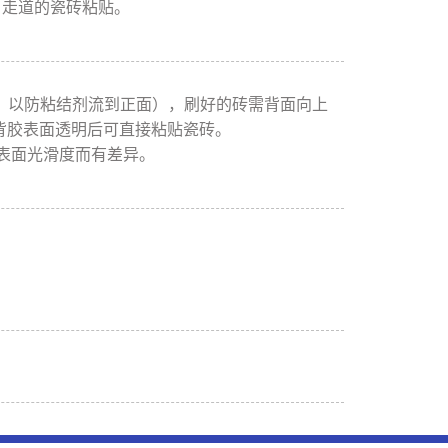
、走道的瓷砖粘贴。
右，以防粘结剂流到正面），刷好的砖需背面向上
背胶表面透明后可直接粘贴瓷砖。
，表面光滑度而有差异。