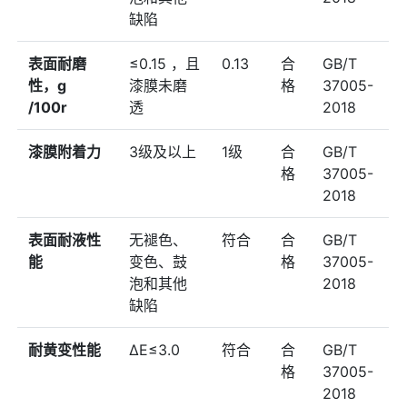
缺陷
表⾯耐磨
≤0.15 ，且
0.13
合
GB/T
性，g
漆膜未磨
格
37005-
/100r
透
2018
漆膜附着⼒
3级及以上
1级
合
GB/T
格
37005-
2018
表⾯耐液性
⽆褪⾊、
符合
合
GB/T
能
变⾊、⿎
格
37005-
泡和其他
2018
缺陷
耐⻩变性能
ΔE≤3.0
符合
合
GB/T
格
37005-
2018