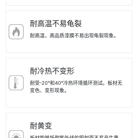
耐⾼温不易⻳裂
耐⾼温，⾼品质漆膜不易出现⻳裂现象。
耐冷热不变形
耐受-20°和40°冷热环境循环测试。板材⽆
变⾊、变形现象。
耐⻩变
板材能够抵御紫外线的照射⽽不易产⽣⻩