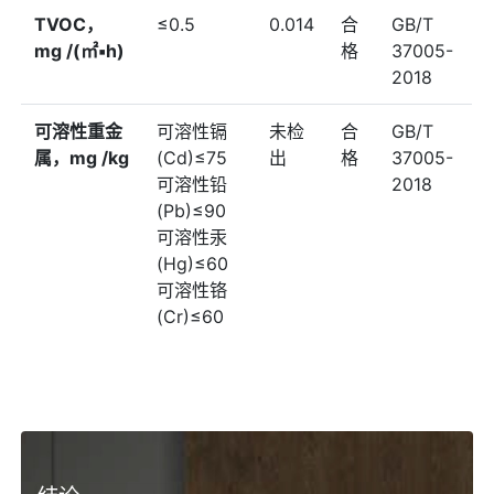
TVOC，
≤0.5
0.014
合
GB/T
mg /(㎡▪h)
格
37005-
2018
可溶性重⾦
可溶性镉
未检
合
GB/T
属，mg /kg
(Cd)≤75
出
格
37005-
可溶性铅
2018
(Pb)≤90
可溶性汞
(Hg)≤60
可溶性铬
(Cr)≤60