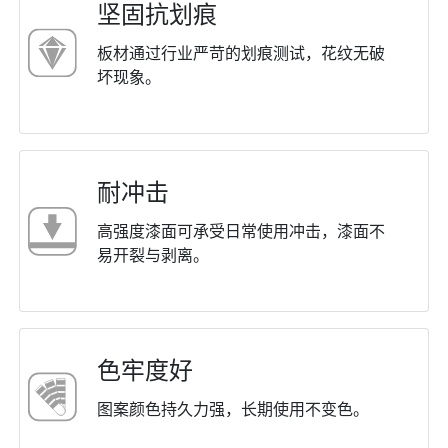
坚固抗划痕
板材通过⾏业严苛的划痕测试，花纹⽆破
坏现象。
耐冲击
⾼强度漆⾯可承受⽇常使⽤冲击，漆⾯不
易开裂与剥离。
⾊牢度好
图案颜⾊持久⼒强，⻓期使⽤不变⾊。