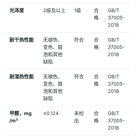
光泽度
2级及以上
1级
合
GB/T
格
37005-
2018
耐⼲热性能
⽆褪⾊、
符合
合
GB/T
变⾊、⿎
格
37005-
泡和其他
2018
缺陷
耐湿热性能
⽆褪⾊、
符合
合
GB/T
变⾊、⿎
格
37005-
泡和其他
2018
缺陷
甲醛，mg
≤0.124
未检
合
GB/T
/m³
出
格
37005-
2018