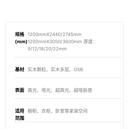
规格
1200mmX2440/2745mm
(mm)
1200mmX3050/3600mm 厚度：
9/12/18/20/22mm
基材
实⽊颗粒、实⽊多层、OSB
表面
⾼光、哑光、超⾼光、超哑肤感
适用
橱柜、⾐柜、卧室等家装空间
范围