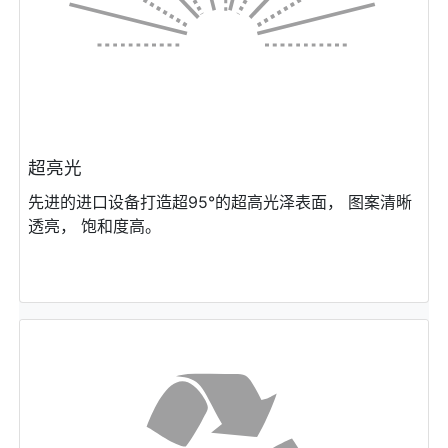
超亮光
先进的进⼝设备打造超95°的超⾼光泽表⾯， 图案清晰
透亮， 饱和度⾼。