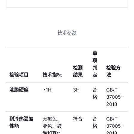
技术参数
单
项
检测
判
检验⽅
检验项⽬
技术指标
结果
定
法
漆膜硬度
≥1H
3H
合
GB/T
格
37005-
2018
耐冷热温差
⽆褪⾊、
符合
合
GB/T
性能
变⾊、⿎
格
37005-
泡和其他
2018